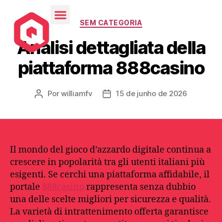
SEM CATEGORIA
Analisi dettagliata della
piattaforma 888casino
Por
williamfv
15 de junho de 2026
Il mondo del gioco d’azzardo digitale continua a
crescere in popolarità tra gli utenti italiani più
esigenti. Se cerchi una piattaforma affidabile, il
portale
888casino
rappresenta senza dubbio
una delle scelte migliori per sicurezza e qualità.
La varietà di intrattenimento offerta garantisce