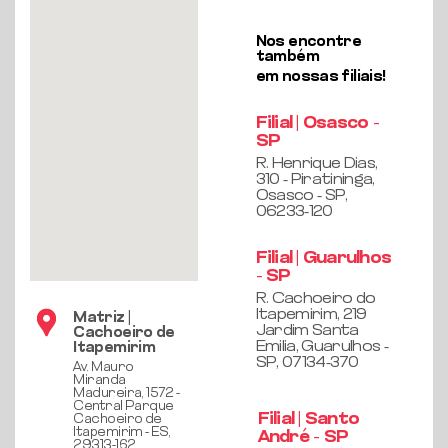
Nos encontre
também
em nossas filiais!
Filial | Osasco -
SP
R. Henrique Dias,
310 - Piratininga,
Osasco - SP,
06233-120
Filial | Guarulhos
- SP
R. Cachoeiro do
Itapemirim, 219
Matriz |
Jardim Santa
Cachoeiro de
Emilia, Guarulhos -
Itapemirim
SP, 07134-370
Av. Mauro
Miranda
Madureira, 1572 -
Central Parque
Filial | Santo
Cachoeiro de
Itapemirim - ES,
André - SP
29313-162