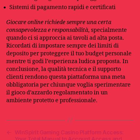
Sistemi di pagamento rapidi e certificati
Giocare online richiede sempre una certa
consapevolezza e responsabilità
, specialmente
quando ci si approccia ai tavoli ad alta posta.
Ricordati di impostare sempre dei limiti di
deposito per proteggere il tuo budget personale
mentre ti godi l’esperienza ludica proposta. In
conclusione, la qualità tecnica e il supporto
clienti rendono questa piattaforma una meta
obbligatoria per chiunque voglia sperimentare
il gioco d’azzardo regolamentato in un
ambiente protetto e professionale.
←
WinSpirit Gaming Casino Platform Access:
Your Total Manual to Account Access and