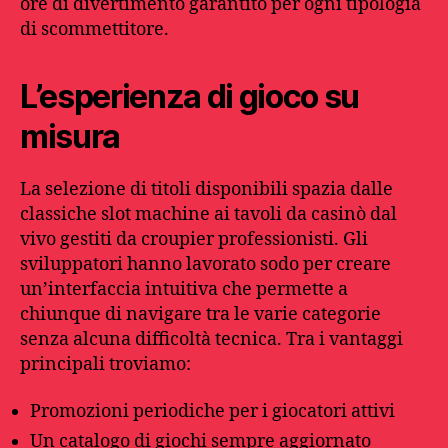
ore di divertimento garantito per ogni tipologia
di scommettitore.
L’esperienza di gioco su
misura
La selezione di titoli disponibili spazia dalle
classiche slot machine ai tavoli da casinò dal
vivo gestiti da croupier professionisti. Gli
sviluppatori hanno lavorato sodo per creare
un’interfaccia intuitiva che permette a
chiunque di navigare tra le varie categorie
senza alcuna difficoltà tecnica. Tra i vantaggi
principali troviamo:
Promozioni periodiche per i giocatori attivi
Un catalogo di giochi sempre aggiornato