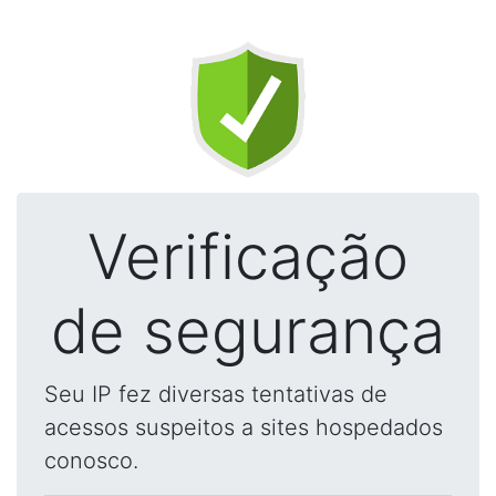
Verificação
de segurança
Seu IP fez diversas tentativas de
acessos suspeitos a sites hospedados
conosco.