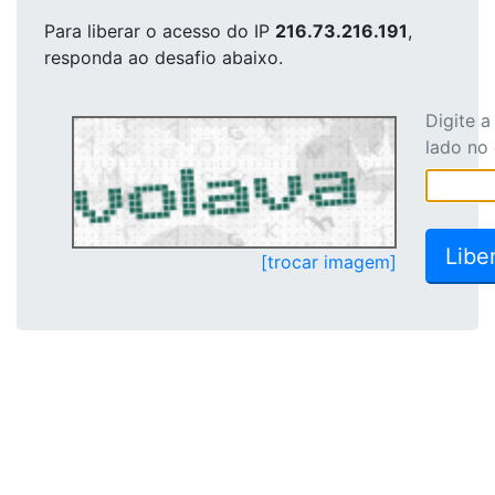
Para liberar o acesso
do IP
216.73.216.191
,
responda ao desafio abaixo.
Digite 
lado no
[trocar imagem]