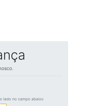
ança
nosco.
ao lado no campo abaixo