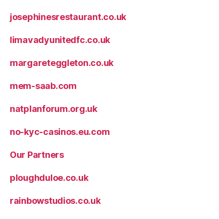
josephinesrestaurant.co.uk
limavadyunitedfc.co.uk
margareteggleton.co.uk
mem-saab.com
natplanforum.org.uk
no-kyc-casinos.eu.com
Our Partners
ploughduloe.co.uk
rainbowstudios.co.uk