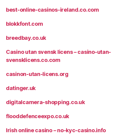
best-online-casinos-ireland.co.com
blokkfont.com
breedbay.co.uk
Casino utan svensk licens – casino-utan-
svensklicens.co.com
casinon-utan-licens.org
datinger.uk
digitalcamera-shopping.co.uk
flooddefenceexpo.co.uk
Irish online casino – no-kyc-casino.info