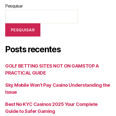
Pesquisar
PESQUISAR
Posts recentes
GOLF BETTING SITES NOT ON GAMSTOP A
PRACTICAL GUIDE
Sky Mobile Won’t Pay Casino Understanding the
Issue
Best No KYC Casinos 2025 Your Complete
Guide to Safer Gaming