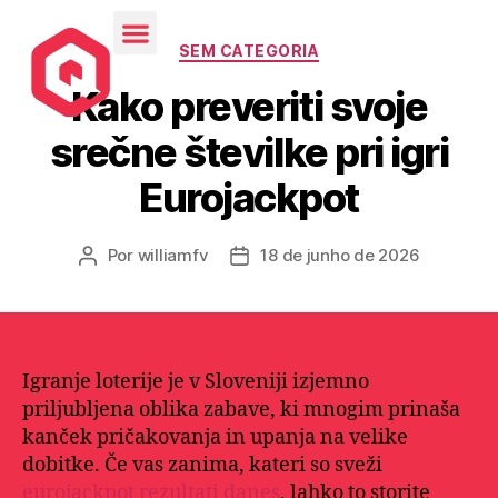
SEM CATEGORIA
Kako preveriti svoje
srečne številke pri igri
Eurojackpot
Por
williamfv
18 de junho de 2026
Igranje loterije je v Sloveniji izjemno
priljubljena oblika zabave, ki mnogim prinaša
kanček pričakovanja in upanja na velike
dobitke. Če vas zanima, kateri so sveži
eurojackpot rezultati danes
, lahko to storite