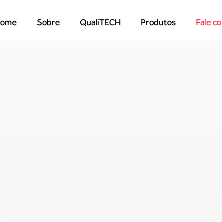
ome
Sobre
QualiTECH
Produtos
Fale c