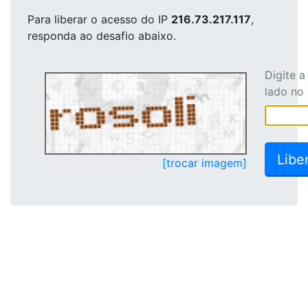
Para liberar o acesso
do IP
216.73.217.117
,
responda ao desafio abaixo.
Digite 
lado no
[trocar imagem]