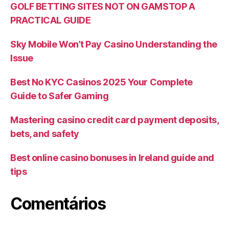
GOLF BETTING SITES NOT ON GAMSTOP A
PRACTICAL GUIDE
Sky Mobile Won’t Pay Casino Understanding the
Issue
Best No KYC Casinos 2025 Your Complete
Guide to Safer Gaming
Mastering casino credit card payment deposits,
bets, and safety
Best online casino bonuses in Ireland guide and
tips
Comentários