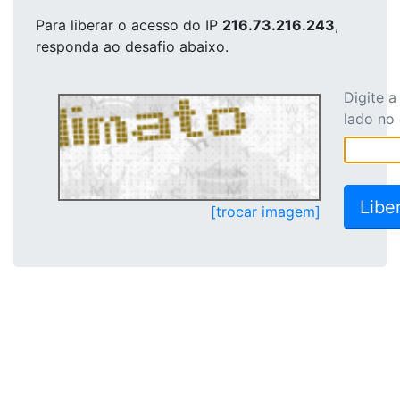
Para liberar o acesso
do IP
216.73.216.243
,
responda ao desafio abaixo.
Digite 
lado no
[trocar imagem]