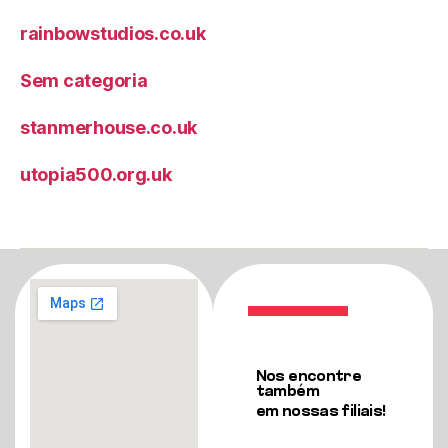
rainbowstudios.co.uk
Sem categoria
stanmerhouse.co.uk
utopia500.org.uk
Nos encontre
também
em nossas filiais!