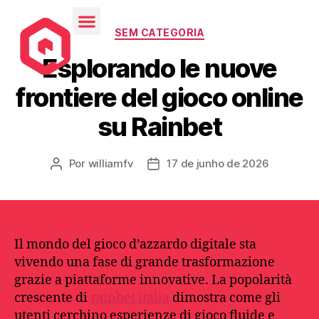
SEM CATEGORIA
Esplorando le nuove
frontiere del gioco online
su Rainbet
Por
williamfv
17 de junho de 2026
Il mondo del gioco d’azzardo digitale sta
vivendo una fase di grande trasformazione
grazie a piattaforme innovative. La popolarità
crescente di
rainbet italia
dimostra come gli
utenti cerchino esperienze di gioco fluide e