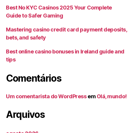
Best No KYC Casinos 2025 Your Complete
Guide to Safer Gaming
Mastering casino credit card payment deposits,
bets, and safety
Best online casino bonuses in Ireland guide and
tips
Comentários
Um comentarista do WordPress
em
Olá, mundo!
Arquivos