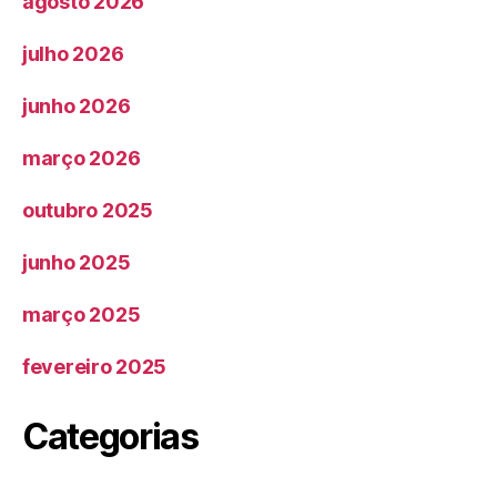
agosto 2026
julho 2026
junho 2026
março 2026
outubro 2025
junho 2025
março 2025
fevereiro 2025
Categorias