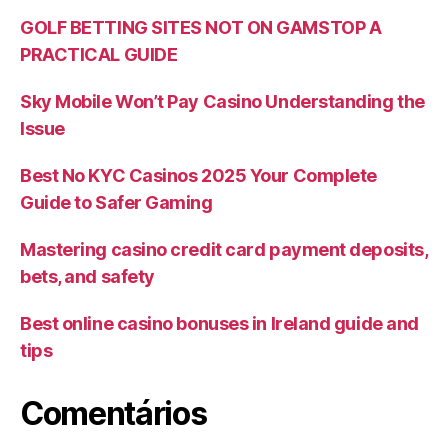
GOLF BETTING SITES NOT ON GAMSTOP A
PRACTICAL GUIDE
Sky Mobile Won’t Pay Casino Understanding the
Issue
Best No KYC Casinos 2025 Your Complete
Guide to Safer Gaming
Mastering casino credit card payment deposits,
bets, and safety
Best online casino bonuses in Ireland guide and
tips
Comentários