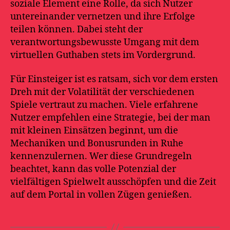
soziale Element eine Rolle, da sich Nutzer
untereinander vernetzen und ihre Erfolge
teilen können. Dabei steht der
verantwortungsbewusste Umgang mit dem
virtuellen Guthaben stets im Vordergrund.
Für Einsteiger ist es ratsam, sich vor dem ersten
Dreh mit der Volatilität der verschiedenen
Spiele vertraut zu machen. Viele erfahrene
Nutzer empfehlen eine Strategie, bei der man
mit kleinen Einsätzen beginnt, um die
Mechaniken und Bonusrunden in Ruhe
kennenzulernen. Wer diese Grundregeln
beachtet, kann das volle Potenzial der
vielfältigen Spielwelt ausschöpfen und die Zeit
auf dem Portal in vollen Zügen genießen.