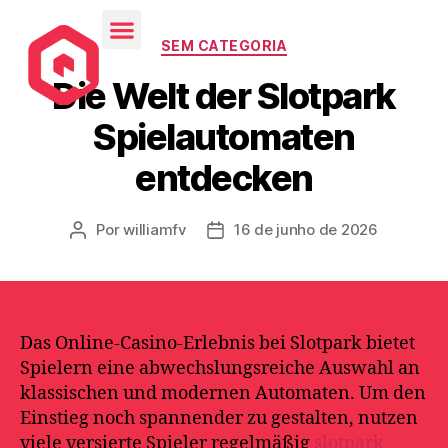
SEM CATEGORIA
Die Welt der Slotpark
Spielautomaten
entdecken
Por
williamfv
16 de junho de 2026
Das Online-Casino-Erlebnis bei Slotpark bietet
Spielern eine abwechslungsreiche Auswahl an
klassischen und modernen Automaten. Um den
Einstieg noch spannender zu gestalten, nutzen
viele versierte Spieler regelmäßig
slotpark