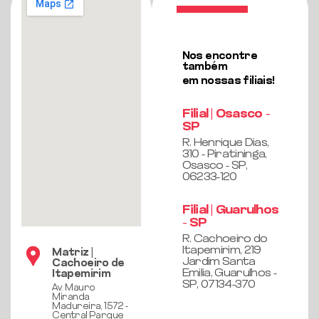
Nos encontre
também
em nossas filiais!
Filial | Osasco -
SP
R. Henrique Dias,
310 - Piratininga,
Osasco - SP,
06233-120
Filial | Guarulhos
- SP
R. Cachoeiro do
Itapemirim, 219
Matriz |
Jardim Santa
Cachoeiro de
Emilia, Guarulhos -
Itapemirim
SP, 07134-370
Av. Mauro
Miranda
Madureira, 1572 -
Central Parque