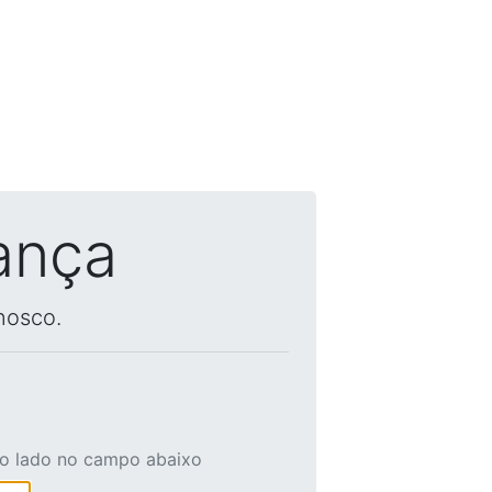
ança
nosco.
ao lado no campo abaixo