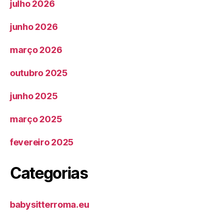
julho 2026
junho 2026
março 2026
outubro 2025
junho 2025
março 2025
fevereiro 2025
Categorias
babysitterroma.eu