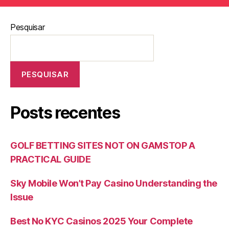
Pesquisar
PESQUISAR
Posts recentes
GOLF BETTING SITES NOT ON GAMSTOP A
PRACTICAL GUIDE
Sky Mobile Won’t Pay Casino Understanding the
Issue
Best No KYC Casinos 2025 Your Complete