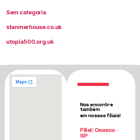
Sem categoria
stanmerhouse.co.uk
utopia500.org.uk
Nos encontre
também
em nossas filiais!
Filial | Osasco -
SP